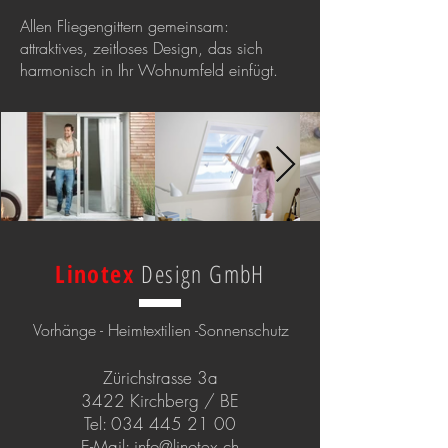
Allen Fliegengittern gemeinsam:
attraktives, zeitloses Design, das sich
harmonisch in Ihr Wohnumfeld einfügt.
Linotex
Design GmbH
Vorhänge - Heimtextilien -Sonnenschutz
Zürichstrasse 3a
3422 Kirchberg / BE
Tel:
034 445 21 00
E-Mail:
info@linotex.ch