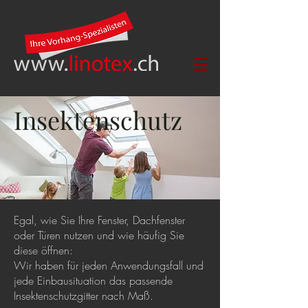
Insektenschutz
Egal, wie Sie Ihre Fenster, Dachfenster
oder Türen nutzen und wie häufig Sie
diese öffnen:
Wir haben für jeden Anwendungsfall und
jede Einbausituation das passende
Insektenschutzgitter nach Maß.